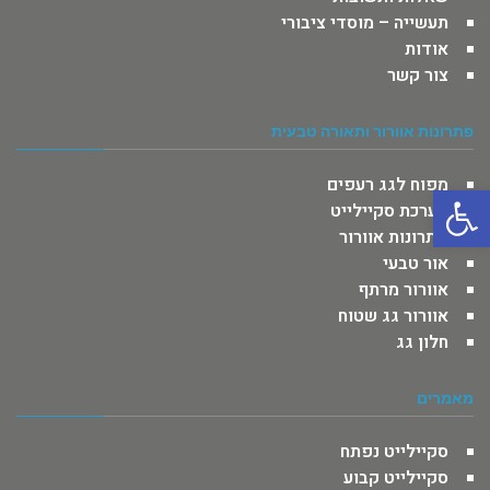
תעשייה – מוסדי ציבורי
אודות
צור קשר
פתרונות אוורור ותאורה טבעית
מפוח לגג רעפים
פתח סרגל נגישות
מערכת סקיילייט
פתרונות אוורור
אור טבעי
אוורור מרתף
אוורור גג שטוח
חלון גג
מאמרים
סקיילייט נפתח
סקיילייט קבוע