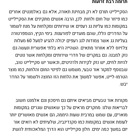
תרומה רבת זרועות
הסקיילייט תורם לא רק מבחינת תאורה, אלא גם באלמנטים אחרים
כמו פיזור של חום ולחות. לכן, הרבה אנשים מתקינים את הסקיילייט
במקומות כמו עליות גג רעפים או שירותים ומקלחות על מנת לשמור
על החדרים הללו, שהם מועדים לפורענות. בימי הקיץ, הטמפרטורה
בעליות גג אשר צמודות לגג רעפים יכולה להגיע למעל 60 מעלות
צלזיוס ללא אוורור מתאים. השהייה היא בלתי אפשרית ונעשה גם
נזק למבנה. גם במקרים של חדרי שירותים ומקלחות אשר נוטים
להיות לחים, יש נזק לקירות ולרהיטים, וכאשר יש סקיילייט טוב,
שבנוסף למקור אור טבעי, משמש גם לפינוי החום והלחות, כמו מוצר
הטרמו-לייט, אפשר למשוך את הלחות הזו החוצה ולשמור על החדר
יבש.
מקורות אור טבעיים מביאים איתם גם חיסכון וגם אלמנט חשוב
לבריאות שלנו. מחקרים מראים על כך שאנשים שגרים במקומות
מוארים, עם שמש במרבית שעות היממה, הם אנשים מאושרים יותר
לעומת אנשים במקומות כמו סקנדינביה, שלעיתים לא רואים אור
יום במשך כמה ימים. חלון סקיילייט הוא הדרך המלאכותית להשיג