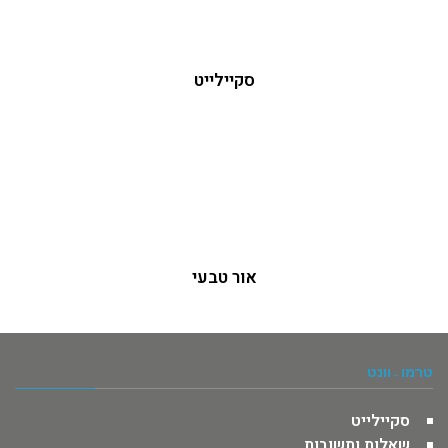
סקיילייט
אור טבעי
טרמו -וונט
סקיילייט
שאלות ותשובות