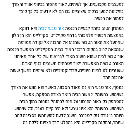
למעצבים מקצוענים, אך לעיתים, לאור מחסור בכיווני אוויר והצורך
בווילונות למען צרכים עיצוביים, גם הם לא יודעים כל כך כיצד
לפתור את הבעיה.
הפתרון הטוב ביותר לבעיית הכנסת
אור טבעי לבית
היא דווקא
באמצעות מכשיר מלאכותי בדמוי סקיילייט. סקיילייט הוא מן חלון
שמתעל את האור הטבעי שמגיע אל המבנה אל נקודה מסוימת
שנמצאת לרוב במקום מרכזי מאוד בבית. הסקיילייט מאפשר הכנסת
אור טבעי לבית שהוא חשוב מאוד לבריאות של כל אחד מאיתנו.
תאורה טבעית מאפשרת ייצור ויטמינים חשובים בגוף האדם,
שעוזרים לנו להיות חיוניים, פרודוקטיביים ולא עייפים במשך שעות
ארוכות יותר.
בנוסף, אור טבעי הוא גם מאוד חסכוני, כאשר הוא מונע את הצורך
בשימוש בחשמל. כאשר הבית מואר בצורה מספקת, אפשר
להסתפק רק באור החיצוני על מנת להתנהל בנוחות בתוך הבית.
השימוש בחשמל הוא אינו טבעי ולא היה קיים בעבר, וכל שימוש
מיותר בו גורם נזק לסביבה. חשוב לדעת להשתמש בסביבה כמה
שיותר, והתקנת סקיילייט היא בהחלט דרך מצוינת ללכת בה.