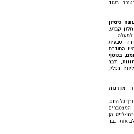
טורה בעוד
ה ניסיון
לון קבוע,
למעלה.
רה טבעית
מש החודרת
מם, בנוסף
ונות,
דבר
ונה בכלל,
ר מדרגות
רך כל היום,
 המצטברים
מו-לייט הן
ב אותו כבר