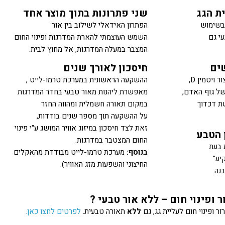
ת הגג
שני פתרונות בתוך מוצר אחד
 בשימוש
הפתרון האידאלי לשילוב בין אור
י גם
השמש העוצמתי להארת המדרגות ופינוי החום
המצבר במעלה המדרגות, אל מחוץ לבית.
ים
חיסכון לאורך שנים
חשיפה לאור השמש מסייעת ליצור ויטמין D,
ההשקעה הראשונית במערכת טרמו-לייט ,
של גוף האדם,
מאפשרת ליהנות מאור טבעי בחדר המדרגות
ת דכדוך
במקום תאורה חשמלית ומהווה החזר
על ההשקעה תוך מספר שנים בודדות,
זאת לצד חיסכון במיזוג אוויר המושג ע"י פינוי
 הטבע
החום המצטבר במדרגות.
 בעת
בנוסף:
מערכת טרמו-לייט מבודדת מהאקלים
יע"
החיצוני והשפעות מזג האוויר).
נה.
ר ופינוי חום – ללא אור טבעי ?
ור ופינוי חום לעליית גג, גם
ללא
תאורה טבעית.
לפרטים לחצו כאן.