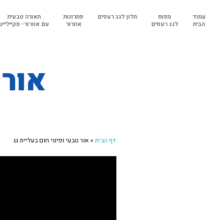
עמוד
מפוח
חלון לגג רעפים
פתרונות
תאורה טבעית
הבית
לגג רעפים
אוורור
עם אוורור- סקיילייט
אור 
דף הבית
»
​אור טבעי ופינוי חום בעליית גג