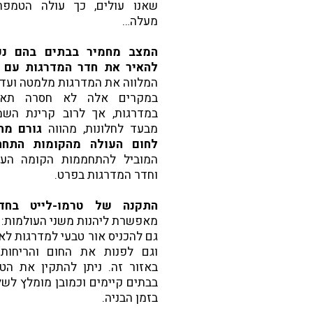
שאנו עולים, כך עולה הטמפר
מעלה…
המצב מחמיר בבתים בהם נעש
להאיר את חדר המדרגות עם ח
המלווה את המדרגות מלמטה ועד 
במקרים אלה לא חסרה תאו
במדרגות, אך לרוב קרינת הש
מבעד לחלונות, מהווה
גורם מח
לחום העולה מהקומות התחת
המוביל להתחממות הקומה העלי
וחדר המדרגות בפרט.
התקנה של טרמו-לייט בחד
מאפשרת ליהנות משני העולמות:
גם להכניס אור טבעי למדרגות לאו
וגם לפנות את החום והריחות
באזור זה. ניתן להתקין את הטר
בבתים קיימים וכמובן מומלץ לשל
בזמן הבניה.