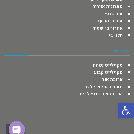
פתרונות אוורור
אור טבעי
אוורור מרתף
אוורור גג שטוח
חלון גג
מאמרים
סקיילייט נפתח
סקיילייט קבוע
ארובת אור
מאוורר סולארי לגג
הכנסת אור טבעי לבית
פתח סרגל נגישות
Facebook
גלי