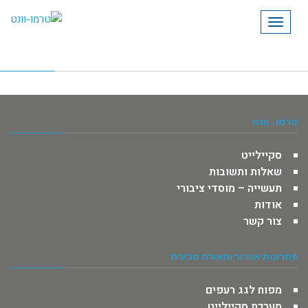
תפריט
טרמו -וונט
סקיילייט
שאלות ותשובות
תעשייה – מוסדי ציבורי
אודות
צור קשר
פתרונות אוורור ותאורה טבעית
מפוח לגג רעפים
מערכת סקיילייט