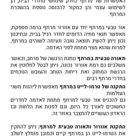
האפשרות של מרתף כחלק שימושי מחדרי הבית, הן
לשימוש עצמי והן כמקור להכנסה נוספת בהשכרת
המרתף.
אור טבעי במרתף יחד עם אוורור מרתף ברמה מספקת,
מאפשר תנאי מחיה הדומים לחדר רגיל בבית, ובתיכנון
נכון ניתן להשיג תוצאה טובה ונעימה לשוהים במרתף,
למרות שהוא מצוי מתחת לפני האדמה.
תאורה טבעית במרתף
נותנת הרגשה של מרחב, וכאשר
משלבים גם רמת אוורור נכונה, ניתן לבטל לחלוטין את
הרגשת המחנק ואת ריחות הטחב והעובש הנוכחים
בחדרי מרתף רבים.
התקנה של טרמו-לייט במרתף
מאפשרת ליהנות משני
העולמות:
גם להכניס אור טבעי למרתף מתחת לאדמה לחדרים
החשוכים לאורך כל היום, וגם לפנות את הלחות וגז
הראדון העשויים להתצבר באזור זה.
התקנת אוורור ותאורה טבעית למרתף:
ניתן להתקין
את הטרמו-לייט הן במרתף קיים וכמובן מומלץ לשלב