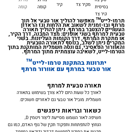
תרמו-לייט™ מאפשר להוליך אור טבעי אל תוך
מרתף ובו-זמנית לשאוב את הלחות וגז הראדון
העשויים להצטבר במרתף. ניתן להוליך תאורה
טבעית למרתף בשני אופנים: מצד המבנה, דרך הקיר,
או מתקרת המרתף, דרך הקומות העליונות. בשני
המקרים ניתן לשלב, בנוסף לתאורה הטבעית
והאוורור הפאסיבי, גם ונטה חשמלית המותקנת בתוך
הטרמו-לייט, לשאיבה עוצמתית מתוך המרתף.
יתרונות בהתקנת טרמו-לייט™
אור טבעי במרתף עם אוורור מרתף
תאורה טבעית למרתף
לאורך כל שעות היום ללא צורך בשימוש בתאורה
חשמלית. מוביל אור טבעי גם לאזורים חשוכים.
כשאור ובריאות ניפגשים
חשיפה לאור השמש מסייעת ליצור ויטמין D,
הנחוץ להתפתחות ותפקוד תקין של גוף האדם, כמו גם
מקטין את הסיכוי לתחושת דכדוך ודיכאון במיוחד