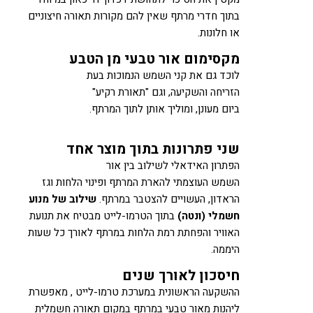
בתוך חדרי מרתף שאין להם מקורות תאורה חיצוניים
או חלונות.
מקסימום אור טבעי מן הטבע
לוכד גם את קני השמש הנמוכות בעת
הזריחה והשקיעה, וגם "תאורת רקיע"
ביום מעונן, ומוליך אותן לתוך המרתף.
שני פתרונות בתוך מוצר אחד
הפתרון האידאלי לשילוב בין אור
השמש העוצמתי להארת המרתף ופינוי הלחות וגז
הראדון, העשויים להצטבר במרתף.
שילוב של מנוע
חשמלי (ונטה)
בתוך הטרמו-לייט מבטיח את תנועת
האוויר והפחתת רמת הלחות במרתף לאורך כל שעות
היממה.
חיסכון לאורך שנים
ההשקעה הראשונית במערכת טרמו-לייט , מאפשרת
ליהנות מאור טבעי במרתף במקום תאורה חשמלית