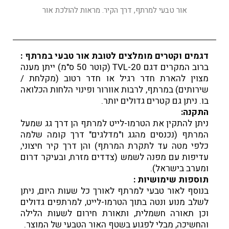
אור טבעי למרתף, דרך הקיר. מראות להולכת אור
דגמים וקטרים מומלצים לטובת אור טבעי במרתף :
ברוב המקרים דגם TVL-20 (קוטר 50 ס"מ) ייתן מענה
מצוין להארת חדר רגיל או חדר רטוב (מקלחת /
שירותים) במרתף, לרבות אוורור ופינוי הלחות הכלואה
בו. ניתן גם קטרים גדולים יותר.
התקנה:
ניתן להתקין את הטרמו-לייט למרתף הן דרך גג שמעל
המרתף (נכנסים מהגג ו"מדלגים" דרך קומה שלמה
כלפי מטה עד לתקרת המרתף) והן דרך קיר חיצוני,
עדיפות עם מפנה לשמש (צדדים מזרח, ובעיקר דרום
ומערב בישראל).
תוספות שימושיות :
בנוסף לאור טבעי למרתף לאורך כל שעות היום, ניתן
לשלב מנוע ונטה בתוך הטרמו-לייט, למרתפים גדולים
וכן תאורה חשמלית, ותאורת חירום לשעות הלילה
והחשיכה, מבלי לפגוע בשטף האור הטבעי של המוצר.