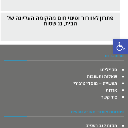
פתרון לאוורור ופינוי חום מהקומה העליונה של
הבית, גג שטוח
פתח סרגל נגישות
טרמו -וונט
סקיילייט
שאלות ותשובות
תעשייה – מוסדי ציבורי
אודות
צור קשר
פתרונות אוורור ותאורה טבעית
מפוח לגג רעפים