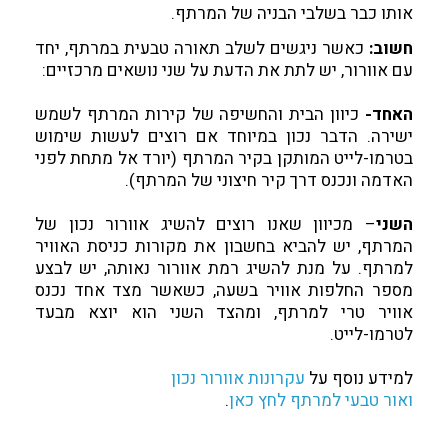
אותו כבר בשלבי הבניה של המרתף.
חשוב:
כאשר ניגשים לשלב תאורה טבעית במרתף, יחד
עם אוורור, יש לתת את הדעת על שני נושאים מרכזיים:
האחד-
כיוון הבית והחשיפה של קירות המרתף לשמש
ישירה. הדבר נכון במיוחד אם רוצים לעשות שימוש
בטרמו-לייט המותקן בקיר המרתף (יורד אל מתחת לפני
האדמה ונכנס דרך קיר חיצוני של המרתף).
השני
– מכיוון שאנו רוצים להשיג אוורור נכון של
המרתף, יש להביא בחשבון את מקורות כניסת האוויר
למרתף. על מנת להשיג רמת אוורור נאותה, יש לבצע
מספר החלפות אוויר בשעה, כשאשר מצד אחד נכנס
אוויר טרי למרתף, ומהצד השני הוא יוצא מבעד
לטרמו-לייט.
למידע נוסף על
עקרונות אוורור נכון
ואור טבעי למרתף לחץ כאן
.