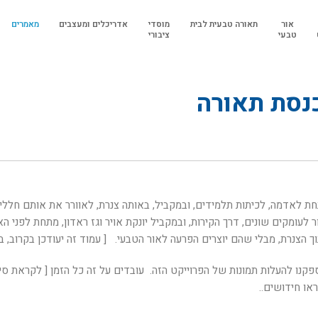
אור
תאורה טבעית לבית
מוסדי
אדריכלים ומעצבים
מאמרים
טבעי
ציבורי
כנסת תאורה
ם, ירושלים
חת לאדמה, לכיתות תלמידים, ובמקביל, באותה צנרת, לאוורר את אותם חלל
ור לעומקים שונים, דרך הקירות, ובמקביל יונקת אויר וגז ראדון, מתחת לפני 
ך הצנרת, מבלי שהם יוצרים הפרעה לאור הטבעי. [ עמוד זה יעודכן בקרוב, ב
 להעלות תמונות של הפרוייקט הזה. עובדים על זה כל הזמן [ לקראת סיום 017
או חידושים..