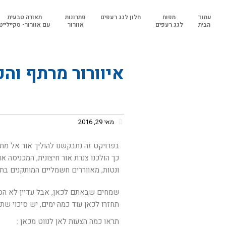
עמוד
מפוח
חלון לגג רעפים
פתרונות
תאורה טבעית
הבית
לגג רעפים
אוורור
עם אוורור- סקיילייט
איוורור מרתף וה
טבעית, מאה שערי
מאי 29, 2016
בפרויקט זה נתבקשנו להוליך אור אל מת
כך הולכנו צנרת אור חיצונית, המכניסה א
ונטות, מאווררים חשמליים המותקנים בתו
שמחים שבאתם לכאן, אבל עדיין לא הספקנו
תחזרו לכאן עוד כמה ימים, יש סיכוי שתר
תראו כמה הצעות לאן לנווט מכאן :