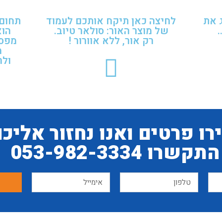
 את
לחיצה כאן תיקח אותכם לעמוד
תחום 
.
של מוצר האור: סולאר טיוב.
הוא
רק אור, ללא אוורור !
מפספ
מ
ולר
ו פרטים ואנו נחזור אליכם
התקשרו 053-982-3334